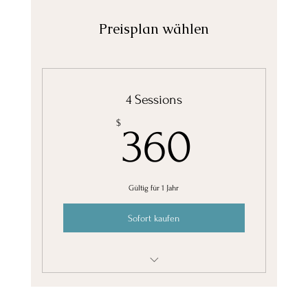
Preisplan wählen
4 Sessions
360$
$
360
Gültig für 1 Jahr
Sofort kaufen
Gift Card